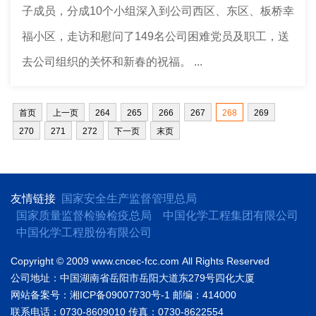
子成员，分成10个小组深入到公司西区、东区、板桥幸
福小区，走访和慰问了149名公司困难党员及职工，送
去公司组织的关怀和新春的祝福。 ...
首页
上一页
264
265
266
267
268
269
270
271
272
下一页
末页
友情链接
国家安全生产监督管理总局
国家质量监督检验检疫总局
中国化学工程集团有限公司
中国化学工程股份有限公司
Copyright © 2009 www.cncec-fcc.com
All Rights Reserved
公司地址：中国湖南省岳阳市岳阳大道东279号四化大厦
网站备案号：湘ICP备09007730号-1
邮编：414000
联系电话：0730-8609010
传真：0730-8622554