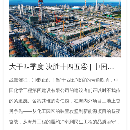
大干四季度 决胜十四五④ | 中国化学工程四化建中沙古雷项目多措并举助推劳动竞赛
战鼓催征，冲刺正酣！当“十四五”收官的号角吹响，中
国化学工程第四建设有限公司的建设者们正以时不我待
的紧迫感、舍我其谁的责任感，在海内外项目工地上奋
勇争先——从化工园区的装置攻坚到新能源项目的昼夜
奋战，从海外工程的履约冲刺到民生工程的品质坚守，