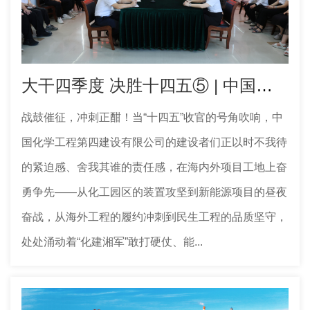
大干四季度 决胜十四五⑤ | 中国化学工程四化建华南公司：挂图作战攻难关 实干冲刺“全年红”
战鼓催征，冲刺正酣！当“十四五”收官的号角吹响，中
国化学工程第四建设有限公司的建设者们正以时不我待
的紧迫感、舍我其谁的责任感，在海内外项目工地上奋
勇争先——从化工园区的装置攻坚到新能源项目的昼夜
奋战，从海外工程的履约冲刺到民生工程的品质坚守，
处处涌动着“化建湘军”敢打硬仗、能...