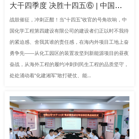
大干四季度 决胜十四五⑥ | 中国化学工程四化建多个工程项目取得新进展
战鼓催征，冲刺正酣！当“十四五”收官的号角吹响，中
国化学工程第四建设有限公司的建设者们正以时不我待
的紧迫感、舍我其谁的责任感，在海内外项目工地上奋
勇争先——从化工园区的装置攻坚到新能源项目的昼夜
奋战，从海外工程的履约冲刺到民生工程的品质坚守，
处处涌动着“化建湘军”敢打硬仗、能...