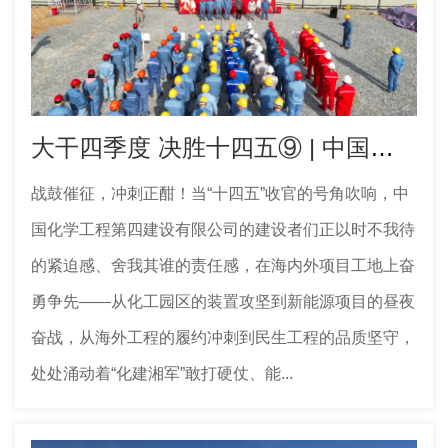
大干四季度 决胜十四五⑨ | 中国化学工程四化建承建湖南石化乙烯配套改造项目新建装置开工
战鼓催征，冲刺正酣！当“十四五”收官的号角吹响，中
国化学工程第四建设有限公司的建设者们正以时不我待
的紧迫感、舍我其谁的责任感，在海内外项目工地上奋
勇争先——从化工园区的装置攻坚到新能源项目的昼夜
奋战，从海外工程的履约冲刺到民生工程的品质坚守，
处处涌动着“化建湘军”敢打硬仗、能...