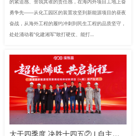
的紧迫感、舍我其谁的责任感，在海内外项目工地上奋
勇争先——从化工园区的装置攻坚到新能源项目的昼夜
奋战，从海外工程的履约冲刺到民生工程的品质坚守，
处处涌动着“化建湘军”敢打硬仗、能打...
大干四季度 决胜十四五② | 自主可控破瓶颈 匠心筑就新标杆——中国化学工程四化建上海璞烯晶项目正式投产