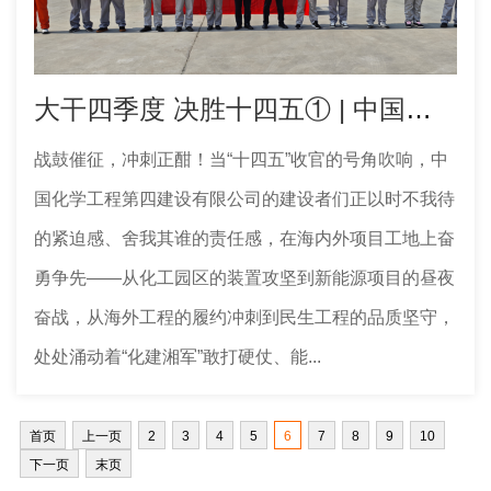
大干四季度 决胜十四五① | 中国化学工程四化建多个工程项目取得新进展
战鼓催征，冲刺正酣！当“十四五”收官的号角吹响，中
国化学工程第四建设有限公司的建设者们正以时不我待
的紧迫感、舍我其谁的责任感，在海内外项目工地上奋
勇争先——从化工园区的装置攻坚到新能源项目的昼夜
奋战，从海外工程的履约冲刺到民生工程的品质坚守，
处处涌动着“化建湘军”敢打硬仗、能...
首页
上一页
2
3
4
5
6
7
8
9
10
下一页
末页