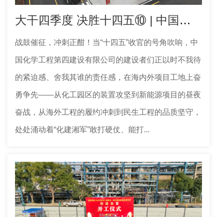
大干四季度 决胜十四五⑩ | 中国化学工程四化建多个工程项目取得新进展
战鼓催征，冲刺正酣！当“十四五”收官的号角吹响，中
国化学工程第四建设有限公司的建设者们正以时不我待
的紧迫感、舍我其谁的责任感，在海内外项目工地上奋
勇争先——从化工园区的装置攻坚到新能源项目的昼夜
奋战，从海外工程的履约冲刺到民生工程的品质坚守，
处处涌动着“化建湘军”敢打硬仗、能打...